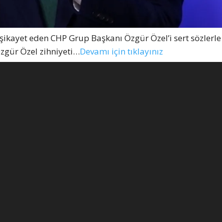
şikayet eden CHP Grup Başkanı Özgür Özel’i sert sözlerle 
Özgür Özel zihniyeti…
Devamı için tıklayınız