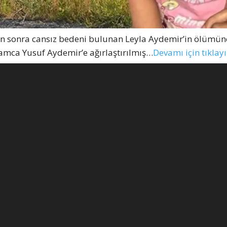
 sonra cansız bedeni bulunan Leyla Aydemir’in ölümüne 
amca Yusuf Aydemir’e ağırlaştırılmış…
Devamı için tıklayı