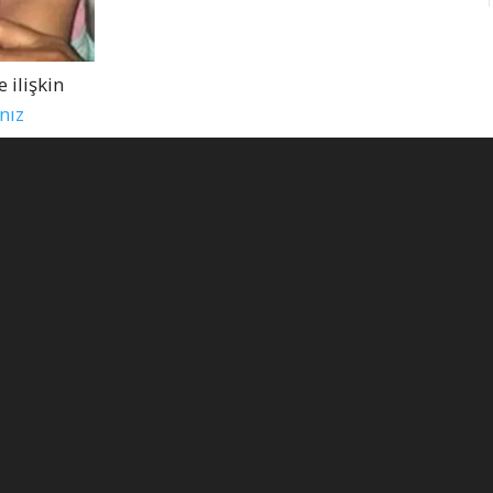
ilişkin
nız