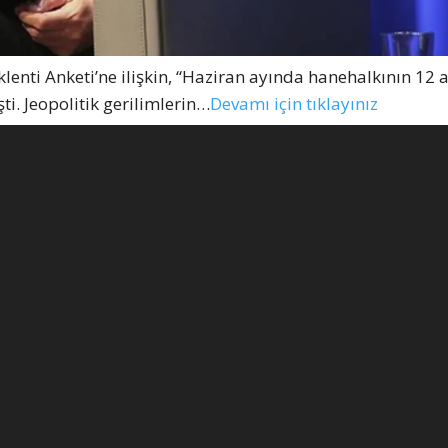
nti Anketi’ne ilişkin, “Haziran ayında hanehalkının 12 a
ti. Jeopolitik gerilimlerin…
Devamı için tıklayınız