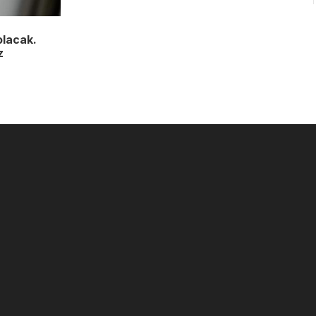
olacak.
z