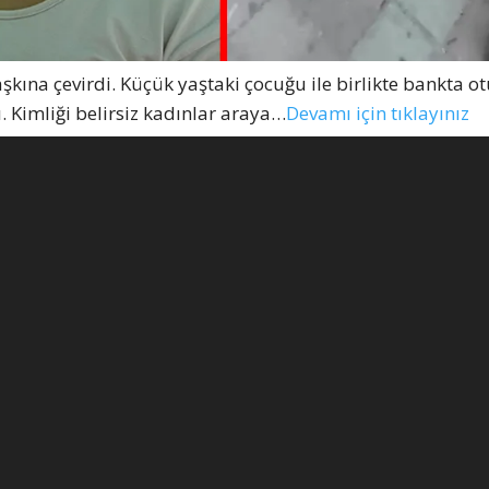
kına çevirdi. Küçük yaştaki çocuğu ile birlikte bankta o
. Kimliği belirsiz kadınlar araya…
Devamı için tıklayınız