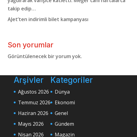
yağdırarak vahşice katletti: Meğer cani haftalarca
takip edip…
AJet’ten indirimli bilet kampanyası
Son yorumlar
Görüntülenecek bir yorum yok.
Arşivler
Kategoriler
Ağustos 2026
Dünya
Temmuz 2026
Ekonomi
Haziran 2026
Genel
Mayıs 2026
Gündem
Nisan 2026
Magazin