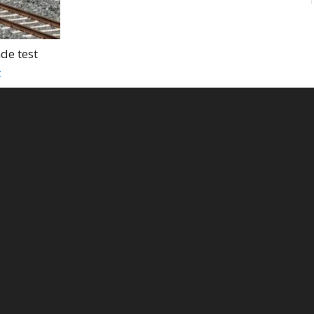
de test
z