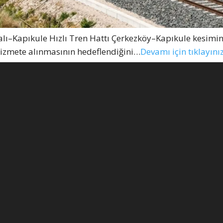
lı–Kapıkule Hızlı Tren Hattı Çerkezköy–Kapıkule kesimin
 hizmete alınmasının hedeflendiğini…
Devamı için tıklayını