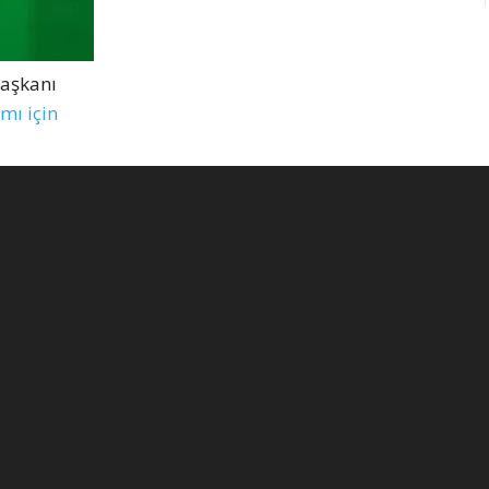
Başkanı
mı için