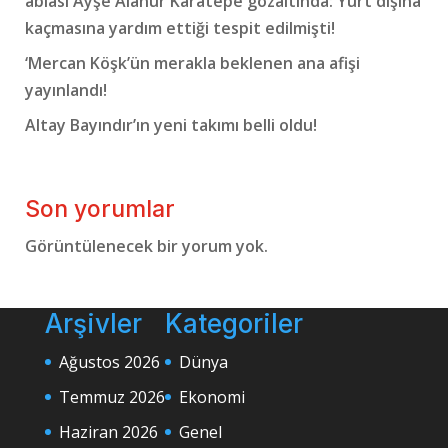
ablası Ayşe Alanur Karatepe gözaltında: Yurt dışına
kaçmasına yardım ettiği tespit edilmişti!
‘Mercan Köşk’ün merakla beklenen ana afişi
yayınlandı!
Altay Bayındır’ın yeni takımı belli oldu!
Son yorumlar
Görüntülenecek bir yorum yok.
Arşivler
Kategoriler
Ağustos 2026
Dünya
Temmuz 2026
Ekonomi
Haziran 2026
Genel