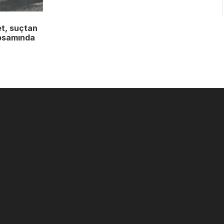
et, suçtan
apsamında