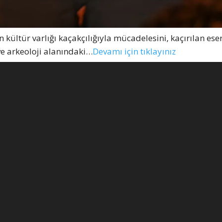
ültür varlığı kaçakçılığıyla mücadelesini, kaçırılan eser
ve arkeoloji alanındaki…
Devamı için tıklayınız