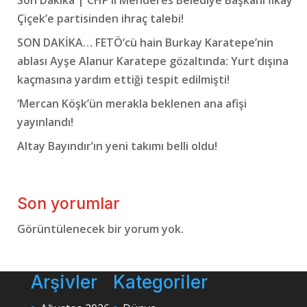
Son Dakika | CHP’li Menderes Belediye Başkanı İlkay
Çiçek’e partisinden ihraç talebi!
SON DAKİKA… FETÖ’cü hain Burkay Karatepe’nin
ablası Ayşe Alanur Karatepe gözaltında: Yurt dışına
kaçmasına yardım ettiği tespit edilmişti!
‘Mercan Köşk’ün merakla beklenen ana afişi
yayınlandı!
Altay Bayındır’ın yeni takımı belli oldu!
Son yorumlar
Görüntülenecek bir yorum yok.
Arşivler
Kategoriler