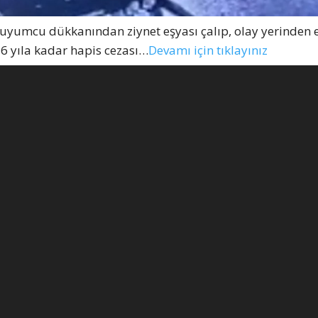
ği kuyumcu dükkanından ziynet eşyası çalıp, olay yerinden 
6 yıla kadar hapis cezası…
Devamı için tıklayınız