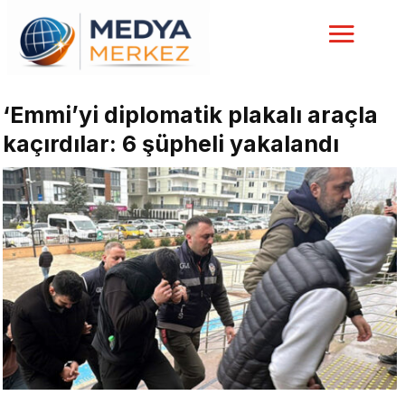
‘Emmi’yi diplomatik plakalı araçla
kaçırdılar: 6 şüpheli yakalandı