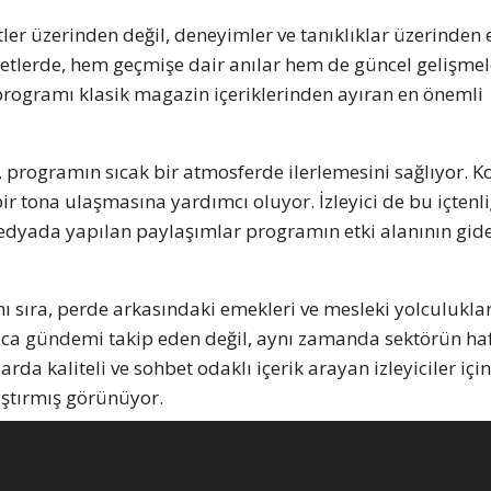
 üzerinden değil, deneyimler ve tanıklıklar üzerinden el
tlerde, hem geçmişe dair anılar hem de güncel gelişmel
 programı klasik magazin içeriklerinden ayıran en önemli
, programın sıcak bir atmosferde ilerlemesini sağlıyor. K
r tona ulaşmasına yardımcı oluyor. İzleyici de bu içtenli
edyada yapılan paylaşımlar programın etki alanının gid
 sıra, perde arkasındaki emekleri ve mesleki yolculuklar
zca gündemi takip eden değil, aynı zamanda sektörün haf
larda kaliteli ve sohbet odaklı içerik arayan izleyiciler iç
aştırmış görünüyor.