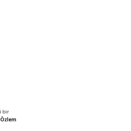
 bir
“Özlem