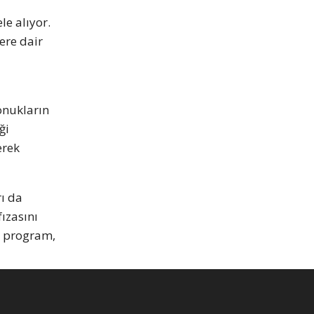
e alıyor.
ere dair
onukların
ği
erek
ı da
ızasını
in program,