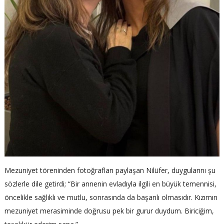
Mezuniyet töreninden fotoğrafları paylaşan Nilüfer, duygularını şu
sözlerle dile getirdi; “Bir annenin evladıyla ilgili en büyük temennisi,
öncelikle sağlıklı ve mutlu, sonrasında da başarılı olmasıdır. Kızımın
mezuniyet merasiminde doğrusu pek bir gurur duydum. Biriciğim,