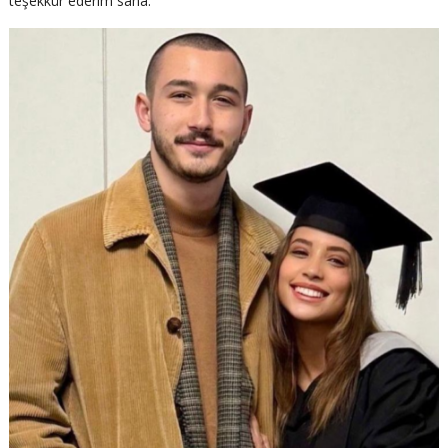
teşekkür ederim sana.”